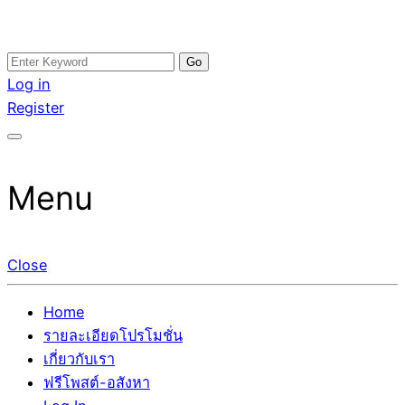
Skip
Search
อสังหาโพสต์ รีวิวเยอะ รับจ้างโพสต์ขายบ้าน รับจ้างโพสต์อสัง
รับจ้างโพสอสังหา ขายบ้าน อสังหาโพสต์ เชื่อถือได้จริง รับ
to
for:
Log in
หา แตกต่างอย่างตั้งใจ รับรองผล อันดับ1 การโพสต์ขายอสังหา
โพสต์ ที่ดิน กับทีมงานบริษัท ถูกและดีที่สุด ไม่มีค่านายหน้า
content
Register
กับทีมงานบริษัท บ้าน ที่ดิน คอนโด ติดGoogleหน้าแรกได้จริงๆ
ขายได้จริงๆ ช่วยสร้างโอกาสในการขายได้มากกว่า ที่เดียว ที่
ใน 7 วัน
กล้าการันตีผลงาน ประสบการณ์กว่า20ปี ทีมงานมืออาชีพ ช่วย
คุณขายบ้านมานาน ตัวจริง
Menu
Close
Home
รายละเอียดโปรโมชั่น
เกี่ยวกับเรา
ฟรีโพสต์-อสังหา