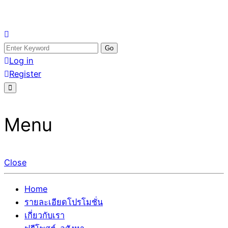
Skip
อสังหาโพสต์ รีวิวเยอะ รับจ้างโพสต์ขายบ้าน รับจ้างโพสต์อสัง
รับจ้างโพสอสังหา ขายบ้าน อสังหาโพสต์ เชื่อถือได้จริง รับ
to
Search
หา แตกต่างอย่างตั้งใจ รับรองผล อันดับ1 การโพสต์ขายอสังหา
โพสต์ ที่ดิน กับทีมงานบริษัท ถูกและดีที่สุด ไม่มีค่านายหน้า
content
for:
Log in
กับทีมงานบริษัท บ้าน ที่ดิน คอนโด ติดGoogleหน้าแรกได้จริงๆ
ขายได้จริงๆ ช่วยสร้างโอกาสในการขายได้มากกว่า ที่เดียว ที่
Register
ใน 7 วัน
กล้าการันตีผลงาน ประสบการณ์กว่า20ปี ทีมงานมืออาชีพ ช่วย
คุณขายบ้านมานาน ตัวจริง
Menu
Close
Home
รายละเอียดโปรโมชั่น
เกี่ยวกับเรา