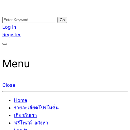
Skip
Search
อสังหาโพสต์ รีวิวเยอะ รับจ้างโพสต์ขายบ้าน รับจ้างโพสต์อสัง
รับจ้างโพสอสังหา ขายบ้าน อสังหาโพสต์ เชื่อถือได้จริง รับ
to
for:
Log in
หา แตกต่างอย่างตั้งใจ รับรองผล อันดับ1 การโพสต์ขายอสังหา
โพสต์ ที่ดิน กับทีมงานบริษัท ถูกและดีที่สุด ไม่มีค่านายหน้า
content
Register
กับทีมงานบริษัท บ้าน ที่ดิน คอนโด ติดGoogleหน้าแรกได้จริงๆ
ขายได้จริงๆ ช่วยสร้างโอกาสในการขายได้มากกว่า ที่เดียว ที่
ใน 7 วัน
กล้าการันตีผลงาน ประสบการณ์กว่า20ปี ทีมงานมืออาชีพ ช่วย
คุณขายบ้านมานาน ตัวจริง
Menu
Close
Home
รายละเอียดโปรโมชั่น
เกี่ยวกับเรา
ฟรีโพสต์-อสังหา