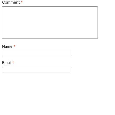
Comment
*
Name
*
Email
*
Website
Save my name, email, and
website in this browser for
the next time I comment.