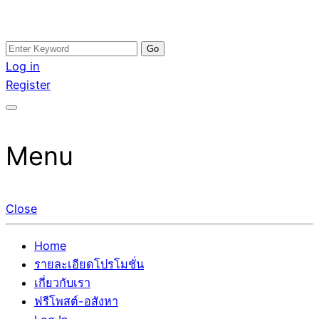
Skip
Search
อสังหาโพสต์ รีวิวเยอะ รับจ้างโพสต์ขายบ้าน รับจ้างโพสต์อสัง
รับจ้างโพสอสังหา ขายบ้าน อสังหาโพสต์ เชื่อถือได้จริง รับ
to
for:
Log in
หา แตกต่างอย่างตั้งใจ รับรองผล อันดับ1 การโพสต์ขายอสังหา
โพสต์ ที่ดิน กับทีมงานบริษัท ถูกและดีที่สุด ไม่มีค่านายหน้า
content
Register
กับทีมงานบริษัท บ้าน ที่ดิน คอนโด ติดGoogleหน้าแรกได้จริงๆ
ขายได้จริงๆ ช่วยสร้างโอกาสในการขายได้มากกว่า ที่เดียว ที่
ใน 7 วัน
กล้าการันตีผลงาน ประสบการณ์กว่า20ปี ทีมงานมืออาชีพ ช่วย
คุณขายบ้านมานาน ตัวจริง
Menu
Close
Home
รายละเอียดโปรโมชั่น
เกี่ยวกับเรา
ฟรีโพสต์-อสังหา