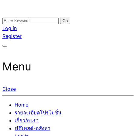
Skip
Search
อสังหาโพสต์ รีวิวเยอะ รับจ้างโพสต์ขายบ้าน รับจ้างโพสต์อสัง
รับจ้างโพสอสังหา ขายบ้าน อสังหาโพสต์ เชื่อถือได้จริง รับ
to
for:
Log in
หา แตกต่างอย่างตั้งใจ รับรองผล อันดับ1 การโพสต์ขายอสังหา
โพสต์ ที่ดิน กับทีมงานบริษัท ถูกและดีที่สุด ไม่มีค่านายหน้า
content
Register
กับทีมงานบริษัท บ้าน ที่ดิน คอนโด ติดGoogleหน้าแรกได้จริงๆ
ขายได้จริงๆ ช่วยสร้างโอกาสในการขายได้มากกว่า ที่เดียว ที่
ใน 7 วัน
กล้าการันตีผลงาน ประสบการณ์กว่า20ปี ทีมงานมืออาชีพ ช่วย
คุณขายบ้านมานาน ตัวจริง
Menu
Close
Home
รายละเอียดโปรโมชั่น
เกี่ยวกับเรา
ฟรีโพสต์-อสังหา