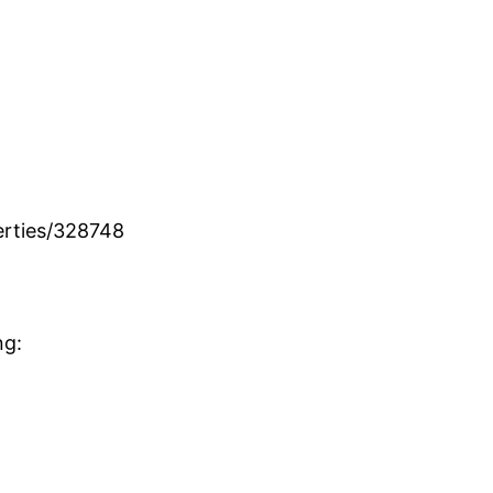
erties/328748
ng: