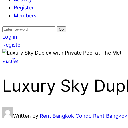
Register
Members
Search
for:
Log in
Register
คอนโด
Luxury Sky Dupl
Written by
Rent Bangkok Condo Rent Bangko