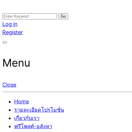
Skip
Search
อสังหาโพสต์ รีวิวเยอะ รับจ้างโพสต์ขายบ้าน รับจ้างโพสต
รับจ้างโพสอสังหา ขายบ้าน อสังหาโพสต์ เชื่อถือได้จริง รั
to
for:
Log in
ติดGoogleหน้าแรกได้จริงๆ ใน 7 วัน
เดียว ที่กล้าการันตีผลงาน ประสบการณ์กว่า20ปี ทีมงาน
content
Register
Menu
Close
Home
รายละเอียดโปรโมชั่น
เกี่ยวกับเรา
ฟรีโพสต์-อสังหา