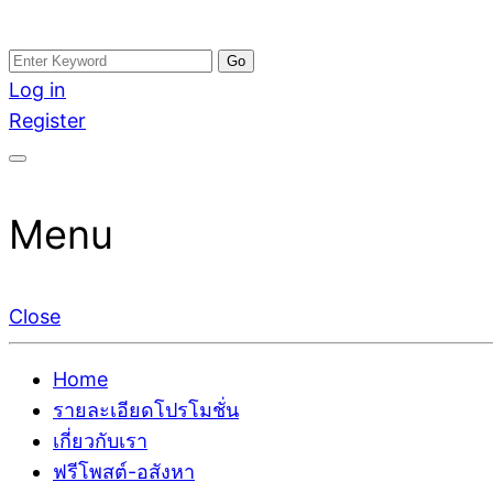
Skip
Search
อสังหาโพสต์ รีวิวเยอะ รับจ้างโพสต์ขายบ้าน รับจ้างโพสต
รับจ้างโพสอสังหา ขายบ้าน อสังหาโพสต์ เชื่อถือได้จริง รั
to
for:
Log in
ติดGoogleหน้าแรกได้จริงๆ ใน 7 วัน
เดียว ที่กล้าการันตีผลงาน ประสบการณ์กว่า20ปี ทีมงาน
content
Register
Menu
Close
Home
รายละเอียดโปรโมชั่น
เกี่ยวกับเรา
ฟรีโพสต์-อสังหา