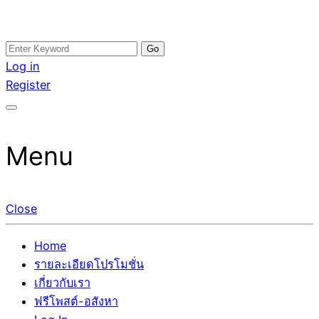
Skip
Search
อสังหาโพสต์ รีวิวเยอะ รับจ้างโพสต์ขายบ้าน รับจ้างโพสต์อสัง
รับจ้างโพสอสังหา ขายบ้าน อสังหาโพสต์ เชื่อถือได้จริง รับ
to
for:
Log in
หา แตกต่างอย่างตั้งใจ รับรองผล อันดับ1 การโพสต์ขายอสังหา
โพสต์ ที่ดิน กับทีมงานบริษัท ถูกและดีที่สุด ไม่มีค่านายหน้า
content
Register
กับทีมงานบริษัท บ้าน ที่ดิน คอนโด ติดGoogleหน้าแรกได้จริงๆ
ขายได้จริงๆ ช่วยสร้างโอกาสในการขายได้มากกว่า ที่เดียว ที่
ใน 7 วัน
กล้าการันตีผลงาน ประสบการณ์กว่า20ปี ทีมงานมืออาชีพ ช่วย
คุณขายบ้านมานาน ตัวจริง
Menu
Close
Home
รายละเอียดโปรโมชั่น
เกี่ยวกับเรา
ฟรีโพสต์-อสังหา