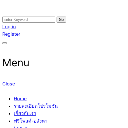
Skip
Search
อสังหาโพสต์ รีวิวเยอะ รับจ้างโพสต์ขายบ้าน รับจ้างโพสต์อสัง
รับจ้างโพสอสังหา ขายบ้าน อสังหาโพสต์ เชื่อถือได้จริง รับ
to
for:
Log in
หา แตกต่างอย่างตั้งใจ รับรองผล อันดับ1 การโพสต์ขายอสังหา
โพสต์ ที่ดิน กับทีมงานบริษัท ถูกและดีที่สุด ไม่มีค่านายหน้า
content
Register
กับทีมงานบริษัท บ้าน ที่ดิน คอนโด ติดGoogleหน้าแรกได้จริงๆ
ขายได้จริงๆ ช่วยสร้างโอกาสในการขายได้มากกว่า ที่เดียว ที่
ใน 7 วัน
กล้าการันตีผลงาน ประสบการณ์กว่า20ปี ทีมงานมืออาชีพ ช่วย
คุณขายบ้านมานาน ตัวจริง
Menu
Close
Home
รายละเอียดโปรโมชั่น
เกี่ยวกับเรา
ฟรีโพสต์-อสังหา