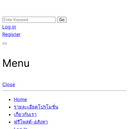
Skip
Search
อสังหาโพสต์ รีวิวเยอะ รับจ้างโพสต์ขายบ้าน รับจ้างโพสต์อสัง
รับจ้างโพสอสังหา ขายบ้าน อสังหาโพสต์ เชื่อถือได้จริง รับ
to
for:
Log in
หา แตกต่างอย่างตั้งใจ รับรองผล อันดับ1 การโพสต์ขายอสังหา
โพสต์ ที่ดิน กับทีมงานบริษัท ถูกและดีที่สุด ไม่มีค่านายหน้า
content
Register
กับทีมงานบริษัท บ้าน ที่ดิน คอนโด ติดGoogleหน้าแรกได้จริงๆ
ขายได้จริงๆ ช่วยสร้างโอกาสในการขายได้มากกว่า ที่เดียว ที่
ใน 7 วัน
กล้าการันตีผลงาน ประสบการณ์กว่า20ปี ทีมงานมืออาชีพ ช่วย
คุณขายบ้านมานาน ตัวจริง
Menu
Close
Home
รายละเอียดโปรโมชั่น
เกี่ยวกับเรา
ฟรีโพสต์-อสังหา