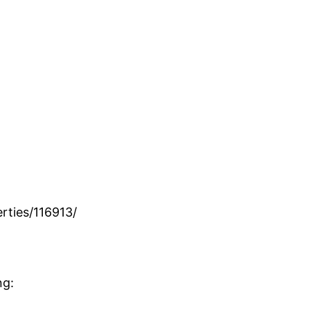
rties/116913/
ng: