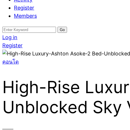
Register
Members
Search
for:
Log in
Register
คอนโด
​High-Rise Lux
Unblocked Sky 