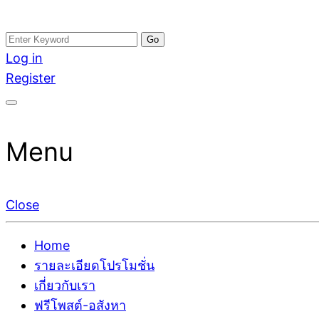
Skip
Search
อสังหาโพสต์ รีวิวเยอะ รับจ้างโพสต์ขายบ้าน รับจ้างโพสต
รับจ้างโพสอสังหา ขายบ้าน อสังหาโพสต์ เชื่อถือได้จริง รั
to
for:
Log in
ติดGoogleหน้าแรกได้จริงๆ ใน 7 วัน
เดียว ที่กล้าการันตีผลงาน ประสบการณ์กว่า20ปี ทีมงาน
content
Register
Menu
Close
Home
รายละเอียดโปรโมชั่น
เกี่ยวกับเรา
ฟรีโพสต์-อสังหา