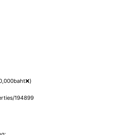
0,000baht❌️)
erties/194899
ng: