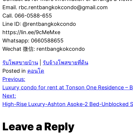
Email. rbc.rentbangkokcondo@gmail.com
Call. 066-0588-655
Line ID: @rentbangkokcondo
https://lin.ee/9cMeMxe
Whatsapp: 0660588655
Wechat 微信: rentbangkokcondo
รับโพสขายบ้าน
|
รับจ้างโพสขายที่ดิน
Posted in
คอนโด
Post
Previous:
Luxury condo for rent at Tonson One Residence – 
Next:
navigation
​High-Rise Luxury-Ashton Asoke-2 Bed-Unblocked 
Leave a Reply