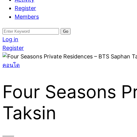
Register
Members
Search
for:
Log in
Register
คอนโด
Four Seasons P
Taksin