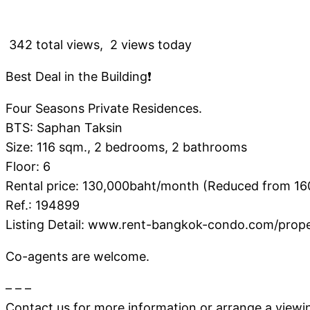
342 total views, 2 views today
Best Deal in the Building❗️
Four Seasons Private Residences.
BTS: Saphan Taksin
Size: 116 sqm., 2 bedrooms, 2 bathrooms
Floor: 6
Rental price: 130,000baht/month (️Reduced from 16
Ref.: 194899
Listing Detail: www.rent-bangkok-condo.com/prop
Co-agents are welcome.
– – –
Contact us for more information or arrange a viewi