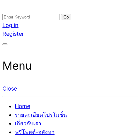
Skip
Search
อสังหาโพสต์ รีวิวเยอะ รับจ้างโพสต์ขายบ้าน รับจ้างโพสต
รับจ้างโพสอสังหา ขายบ้าน อสังหาโพสต์ เชื่อถือได้จริง รั
to
for:
Log in
ติดGoogleหน้าแรกได้จริงๆ ใน 7 วัน
เดียว ที่กล้าการันตีผลงาน ประสบการณ์กว่า20ปี ทีมงาน
content
Register
Menu
Close
Home
รายละเอียดโปรโมชั่น
เกี่ยวกับเรา
ฟรีโพสต์-อสังหา