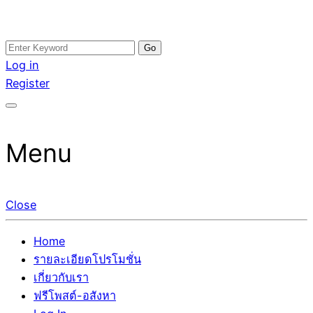
Skip
Search
อสังหาโพสต์ รีวิวเยอะ รับจ้างโพสต์ขายบ้าน รับจ้างโพสต์อสัง
รับจ้างโพสอสังหา ขายบ้าน อสังหาโพสต์ เชื่อถือได้จริง รับ
to
for:
Log in
หา แตกต่างอย่างตั้งใจ รับรองผล อันดับ1 การโพสต์ขายอสังหา
โพสต์ ที่ดิน กับทีมงานบริษัท ถูกและดีที่สุด ไม่มีค่านายหน้า
content
Register
กับทีมงานบริษัท บ้าน ที่ดิน คอนโด ติดGoogleหน้าแรกได้จริงๆ
ขายได้จริงๆ ช่วยสร้างโอกาสในการขายได้มากกว่า ที่เดียว ที่
ใน 7 วัน
กล้าการันตีผลงาน ประสบการณ์กว่า20ปี ทีมงานมืออาชีพ ช่วย
คุณขายบ้านมานาน ตัวจริง
Menu
Close
Home
รายละเอียดโปรโมชั่น
เกี่ยวกับเรา
ฟรีโพสต์-อสังหา